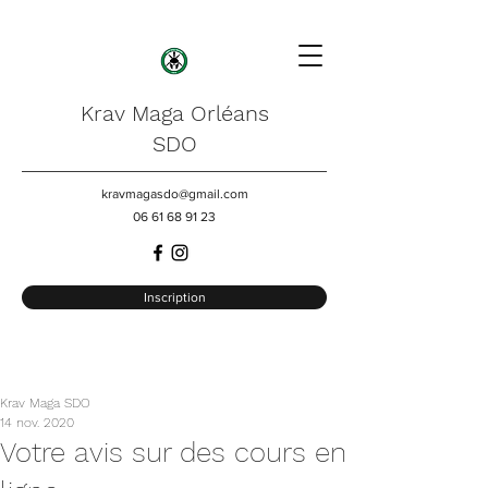
Krav Maga Orléans
SDO
kravmagasdo@gmail.com
06 61 68 91 23
Inscription
Krav Maga SDO
14 nov. 2020
Votre avis sur des cours en