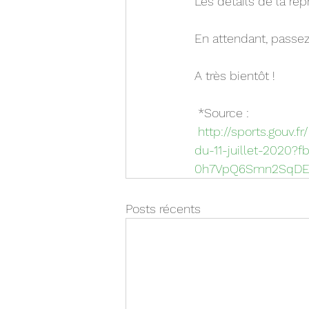
Les détails de la re
En attendant, passe
A très bientôt !
 *Source :
http://sports.gouv.
du-11-juillet-2020
0h7VpQ6Smn2SqDE
Posts récents