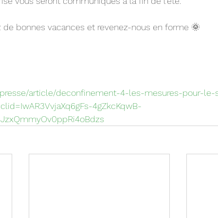
prise vous seront communiqués à la fin de l'été.
z de bonnes vacances et revenez-nous en forme 🌞
fr/presse/article/deconfinement-4-les-mesures-pour-le-s
?fbclid=IwAR3VvjaXq6gFs-4gZkcKqwB-
JzxQmmyOv0ppRi4oBdzs