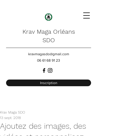
Krav Maga Orléans
SDO
kravmagasdo@gmail.com
06 61 68 91 23
Inscription
Krav Maga SDO
13 sept. 2018
Ajoutez des images, des