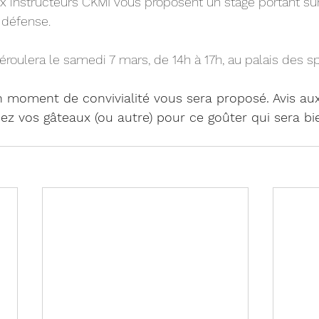
x instructeurs CKMI vous proposent un stage portant su
 défense.
éroulera le samedi 7 mars, de 14h à 17h, au palais des sp
un moment de convivialité vous sera proposé. Avis aux
nez vos gâteaux (ou autre) pour ce goûter qui sera bie