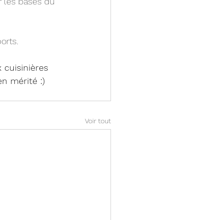
r les bases du 
orts.
 cuisinières 
n mérité :) 
Voir tout