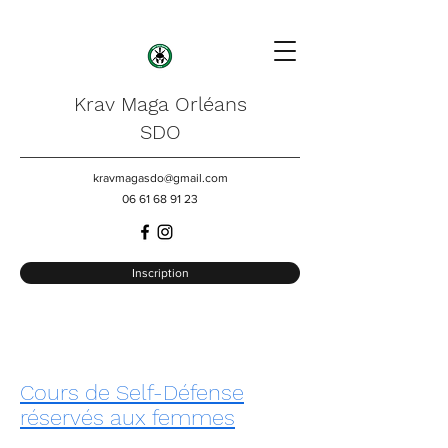
Krav Maga Orléans
SDO
kravmagasdo@gmail.com
06 61 68 91 23
Inscription
Cours de Self-Défense
réservés aux femmes